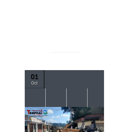
01
Oct